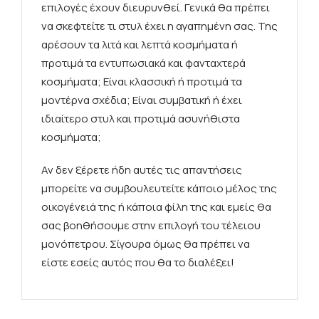
επιλογές έχουν διευρυνθεί. Γενικά θα πρέπει
να σκεφτείτε τι στυλ έχει η αγαπημένη σας. Της
αρέσουν τα
λιτά και λεπτά
κοσμήματα ή
προτιμά τα
εντυπωσιακά
και φανταχτερά
κοσμήματα; Είναι
κλασσική
ή προτιμά τα
μοντέρνα σχέδια; Είναι συμβατική ή έχει
ιδιαίτερο στυλ
και προτιμά ασυνήθιστα
κοσμήματα;
Αν δεν ξέρετε ήδη αυτές τις απαντήσεις
μπορείτε να συμβουλευτείτε κάποιο μέλος της
οικογένειά της ή κάποια φίλη της και εμείς θα
σας βοηθήσουμε στην επιλογή του τέλειου
μονόπετρου. Σίγουρα όμως θα πρέπει να
είστε εσείς αυτός που θα το διαλέξει!