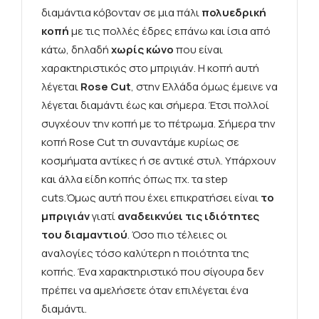
διαμάντια κόβονταν σε μια πάλι
πολυεδρική
κοπή
με τις πολλές έδρες επάνω και ίσια από
κάτω, δηλαδή
χωρίς κώνο
που είναι
χαρακτηριστικός στο μπριγιάν. Η κοπή αυτή
λέγεται
Rose Cut
, στην Ελλάδα όμως έμεινε να
λέγεται διαμάντι έως και σήμερα. Έτσι πολλοί
συγχέουν την κοπή με το πέτρωμα. Σήμερα την
κοπή Rose Cut τη συναντάμε κυρίως σε
κοσμήματα αντίκες ή σε αντικέ στυλ. Υπάρχουν
και άλλα είδη κοπής όπως πχ. τα step
cuts.Όμως αυτή που έχει επικρατήσει είναι
το
μπριγιάν
γιατί
αναδεικνύει τις ιδιότητες
του διαμαντιού
. Όσο πιο τέλειες οι
αναλογίες τόσο καλύτερη η ποιότητα της
κοπής. Ένα χαρακτηριστικό που σίγουρα δεν
πρέπει να αμελήσετε όταν επιλέγεται ένα
διαμάντι.