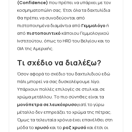
(Confidence)
που πρέπει να υπάρχει με τον
κοσμηματοπώλη σας. Έτσι όλα τα δαχτυλίδια
θα πρέπει να συνοδεύονται από
πιστοποιημένα διαμάντια από
Γεμμολόγο
ή
από
πιστοποιητικό
κάποιου Γεμμολογικού
Ινστιτούτου, όπως το HRD του Βελγίου και το
GIA της Αμερικής.
Τι σχέδιο να διαλέξω?
Όσον αφορά το σχέδιο του δαχτυλιδιού εδώ
πάλι μπορεί να σας δυσκολέψουμε λίγο.
Υπάρχουν πολλές επιλογές σε στυλ και σε
χρώμα μετάλλου. Το πιο σύνηθες είναι τα
μονόπετρα σε λευκόχρυσο
γιατί το γύρω
μέταλλο δεν επηρεάζει το χρώμα της πέτρας.
Όμως τα τελευταία χρόνια έχει επανέλθει στη
μόδα το
χρυσό
και το
ροζ χρυσό
και έτσι οι