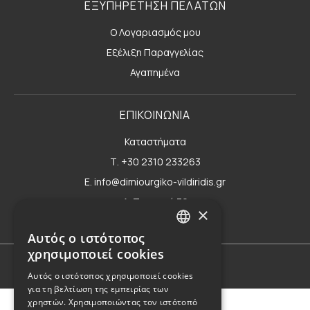
ΕΞΥΠΗΡΕΤΗΣΗ ΠΕΛΑΤΩΝ
Ο Λογαριασμός μου
Εξέλιξη Παραγγελίας
Αγαπημένα
ΕΠΙΚΟΙΝΩΝΙΑ
Καταστήματα
Τ. +30 2310 233263
E. info@dimiourgiko-vildiridis.gr
Δ. Τσιμισκή 70
×
Φόρμα επικοινωνίας
Αυτός ο ιστότοπος
GREEK
χρησιμοποιεί cookies
ENGLISH
Όροι Χρήσης
Αυτός ο ιστότοπος χρησιμοποιεί cookies
για τη βελτίωση της εμπειρίας των
χρηστών. Χρησιμοποιώντας τον ιστότοπό