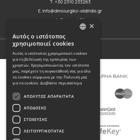
Τ. +30 2310 233263
E. info@dimiourgiko-vildiridis.gr
Δ. Τσιμισκή 70
×
Φόρμα επικοινωνίας
Αυτός ο ιστότοπος
GREEK
χρησιμοποιεί cookies
ENGLISH
Όροι Χρήσης
Αυτός ο ιστότοπος χρησιμοποιεί cookies
για τη βελτίωση της εμπειρίας των
χρηστών. Χρησιμοποιώντας τον ιστότοπό
μας, παρέχετε τη συγκατάθεσή σας για όλα
τα cookies σύμφωνα με την Πολιτική μας
για τα cookies.
Διαβάστε περισσότερα
ΑΠΟΛΎΤΩΣ ΑΠΑΡΑΊΤΗΤΑ
ΑΠΌΔΟΣΗΣ
ΣΤΌΧΕΥΣΗΣ
ΛΕΙΤΟΥΡΓΙΚΌΤΗΤΑΣ