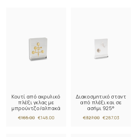
Κουτί από ακρυλικό
Διακοσμητικό σταντ
πλέξι γκλας με
από πλέξι και σε
μπρούντζο/αλπακά
ασήμι 925°
€165.00
€148.00
€327.00
€287.03