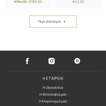
€184.00
€165.60
€42.00
Περισσότερα
Η ΕΤΑΙΡΕΙΑ
Η Οικογένεια
Η Φιλοσοφία μας
Η Κληρονομιά μας