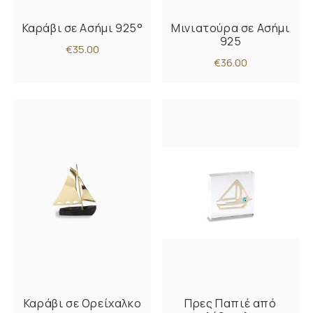
Καράβι σε Ασήμι 925°
Μινιατούρα σε Ασήμι
925
€35.00
€36.00
Καράβι σε Ορείχαλκο
Πρες Παπιέ από