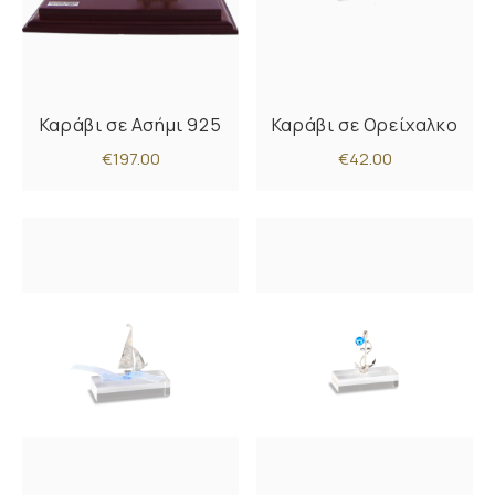
Καράβι σε Ασήμι 925
Καράβι σε Ορείχαλκο
€197.00
€42.00