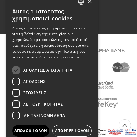
×
Φόρμα επικοινωνίας
Αυτός ο ιστότοπος
GREEK
χρησιμοποιεί cookies
ENGLISH
Όροι Χρήσης
Αυτός ο ιστότοπος χρησιμοποιεί cookies
για τη βελτίωση της εμπειρίας των
χρηστών. Χρησιμοποιώντας τον ιστότοπό
μας, παρέχετε τη συγκατάθεσή σας για όλα
τα cookies σύμφωνα με την Πολιτική μας
για τα cookies.
Διαβάστε περισσότερα
ΑΠΟΛΎΤΩΣ ΑΠΑΡΑΊΤΗΤΑ
ΑΠΌΔΟΣΗΣ
ΣΤΌΧΕΥΣΗΣ
ΛΕΙΤΟΥΡΓΙΚΌΤΗΤΑΣ
ΜΗ ΤΑΞΙΝΟΜΗΜΈΝΑ
COPYRIGHT © 2026 DIMIOURGIKO VILDIRIDIS
ΑΠΟΔΟΧΉ ΌΛΩΝ
ΑΠΌΡΡΙΨΗ ΌΛΩΝ