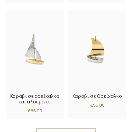
Καράβι σε ορείχαλκο
Καράβι σε Ορείχαλκο
και αλουμίνιο
€50.00
€66.00