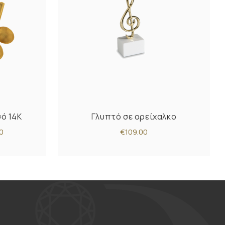
σό 14Κ
Γλυπτό σε ορείχαλκο
0
€109.00