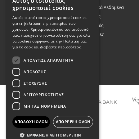
Αυτός ο ιστότοπος
GREEK
χρησιμοποιεί cookies
Η Οικογένεια
Προσωπικά Δεδομένα
ENGLISH
Η Φιλοσοφία μας
Αποστολές
Αυτός ο ιστότοπος χρησιμοποιεί cookies
για τη βελτίωση της εμπειρίας των
Η Κληρονομιά μας
Επιστροφές
χρηστών. Χρησιμοποιώντας τον ιστότοπό
Παραγγελίες
μας, παρέχετε τη συγκατάθεσή σας για όλα
τα cookies σύμφωνα με την Πολιτική μας
για τα cookies.
Διαβάστε περισσότερα
ΑΠΟΛΎΤΩΣ ΑΠΑΡΑΊΤΗΤΑ
Όροι Χρήσης
ΑΠΌΔΟΣΗΣ
ΣΤΌΧΕΥΣΗΣ
ΛΕΙΤΟΥΡΓΙΚΌΤΗΤΑΣ
ΜΗ ΤΑΞΙΝΟΜΗΜΈΝΑ
ΑΠΟΔΟΧΉ ΌΛΩΝ
ΑΠΌΡΡΙΨΗ ΌΛΩΝ
ΕΜΦΆΝΙΣΗ ΛΕΠΤΟΜΕΡΕΙΏΝ