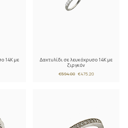
ο 14Κ με
Δαχτυλίδι σε λευκόχρυσο 14Κ με
ζιργκόν
€594.00
€475.20