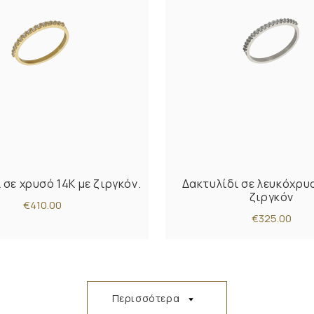
 σε χρυσό 14Κ με ζιργκόν.
Δακτυλίδι σε λευκόχρυσ
ζιργκόν
€410.00
€325.00
Περισσότερα