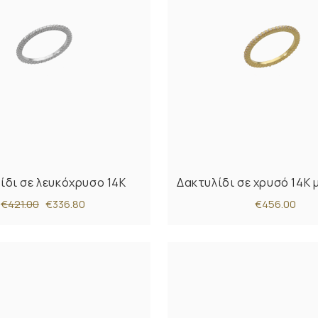
ίδι σε λευκόχρυσο 14K
Δακτυλίδι σε χρυσό 14Κ 
€421.00
€336.80
€456.00