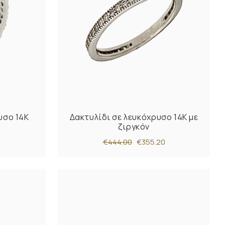
υσο 14K
Δακτυλίδι σε λευκόχρυσο 14Κ με
ζιργκόν
€444.00
€355.20