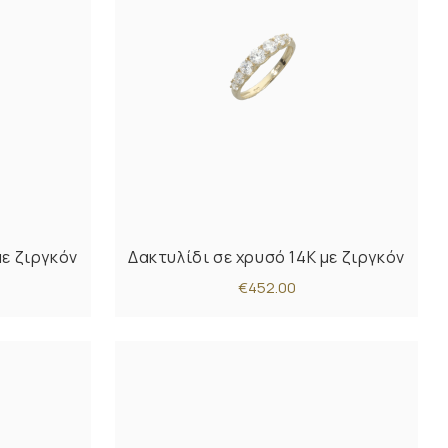
με ζιργκόν
Δακτυλίδι σε χρυσό 14Κ με ζιργκόν
€452.00