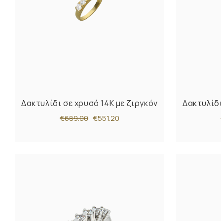
Δακτυλίδι σε χρυσό 14Κ με ζιργκόν
Δακτυλίδι
€689.00
€551.20