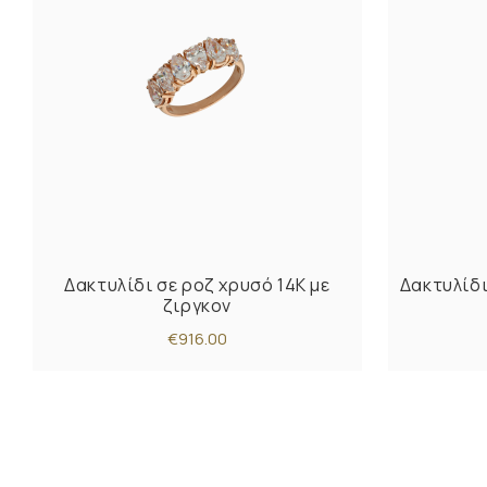
Δακτυλίδι σε ροζ χρυσό 14Κ με
Δακτυλίδι
ζιργκον
€916.00