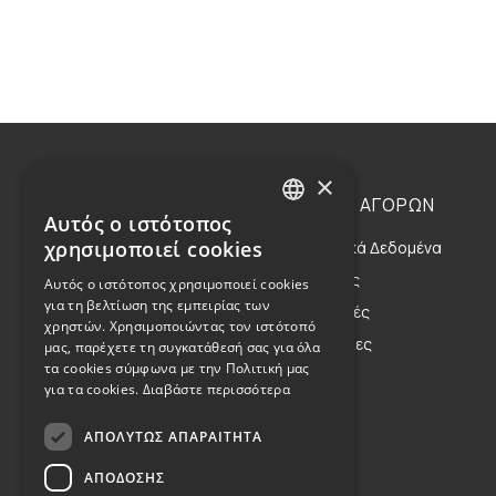
×
Η ΕΤΑΙΡΕΙΑ
ΟΔΗΓΙΕΣ ΑΓΟΡΩΝ
Αυτός ο ιστότοπος
GREEK
χρησιμοποιεί cookies
Η Οικογένεια
Προσωπικά Δεδομένα
ENGLISH
Η Φιλοσοφία μας
Αποστολές
Αυτός ο ιστότοπος χρησιμοποιεί cookies
για τη βελτίωση της εμπειρίας των
Η Κληρονομιά μας
Επιστροφές
χρηστών. Χρησιμοποιώντας τον ιστότοπό
Παραγγελίες
μας, παρέχετε τη συγκατάθεσή σας για όλα
τα cookies σύμφωνα με την Πολιτική μας
για τα cookies.
Διαβάστε περισσότερα
ΑΠΟΛΎΤΩΣ ΑΠΑΡΑΊΤΗΤΑ
Όροι Χρήσης
ΑΠΌΔΟΣΗΣ