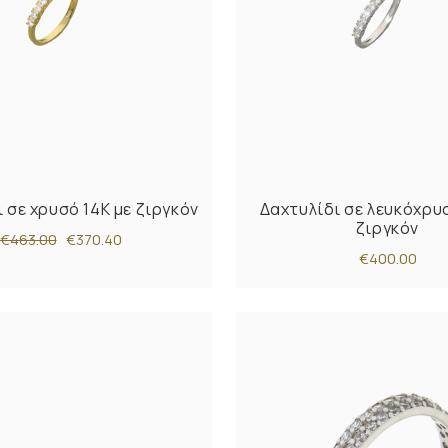
 σε χρυσό 14Κ με ζιργκόν
Δαχτυλίδι σε λευκόχρυσ
ζιργκόν
€463.00
€370.40
€400.00