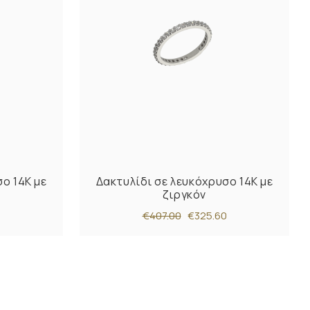
ο 14Κ με
Δακτυλίδι σε λευκόχρυσο 14Κ με
ζιργκόν
€407.00
€325.60