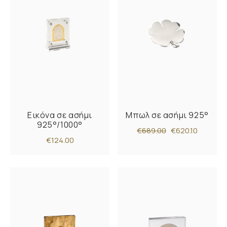
Εικόνα σε ασήμι
Μπωλ σε ασήμι 925°
925°/1000°
€689.00
€620.10
€124.00