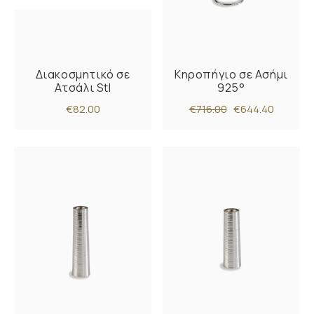
Διακοσμητικό σε
Κηροπήγιο σε Ασήμι
Ατσάλι Stl
925°
€82.00
€716.00
€644.40