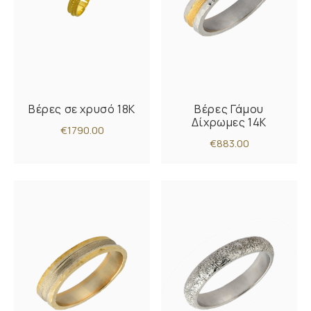
Βέρες σε χρυσό 18Κ
Βέρες Γάμου
Δίχρωμες 14Κ
€1790.00
€883.00