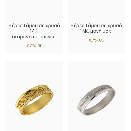
Βέρες Γάμου σε χρυσό
Βέρες Γάμου σε χρυσό
14Κ,
14Κ, μονή ματ.
διαμανταρισμένες.
€751.00
€774.00