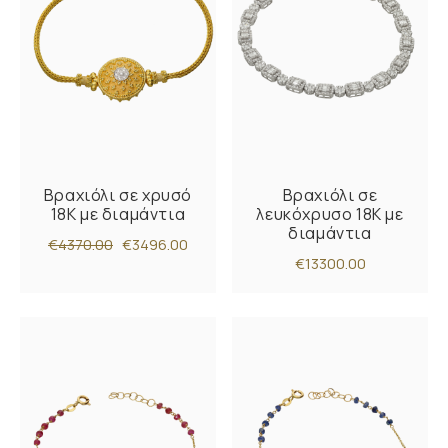
Βραχιόλι σε χρυσό
Βραχιόλι σε
18Κ με διαμάντια
λευκόχρυσο 18Κ με
διαμάντια
€4370.00
€3496.00
€13300.00