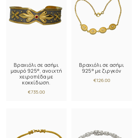
Βραχιόλι σε ασήμι
Βραχιόλι σε ασήμι
μαυρό 925°, ανοιχτή
925° με ζιργκόν
χειροπέδα με
€126.00
κοκκίδωση.
€735.00