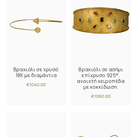
Βραχιόλι σε χρυσό
Βραχιόλι σε ασήμι
18Κ με διαμάντια
επίχρυσο 925°,
ανοιχτή χειροπέδα
€1040.00
με κοκκίδωση.
€1060.00