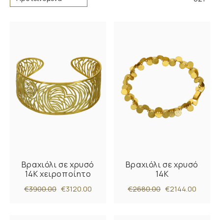
Βραχιόλι σε χρυσό
Βραχιόλι σε χρυσό
14Κ χειροποίητο
14Κ
€3900.00
€3120.00
€2680.00
€2144.00