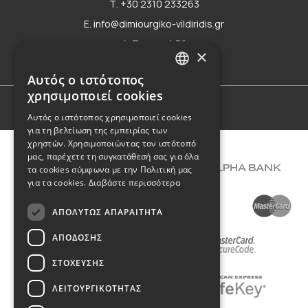
Τ. +30 2310 233263
E. info@dimiourgiko-vildiridis.gr
Δ. Τσιμισκή 70
×
Φόρμα επικοινωνίας
Αυτός ο ιστότοπος
GREEK
χρησιμοποιεί cookies
ENGLISH
Όροι Χρήσης
Αυτός ο ιστότοπος χρησιμοποιεί cookies
για τη βελτίωση της εμπειρίας των
χρηστών. Χρησιμοποιώντας τον ιστότοπό
μας, παρέχετε τη συγκατάθεσή σας για όλα
τα cookies σύμφωνα με την Πολιτική μας
για τα cookies.
Διαβάστε περισσότερα
ΑΠΟΛΎΤΩΣ ΑΠΑΡΑΊΤΗΤΑ
ΑΠΌΔΟΣΗΣ
ΣΤΌΧΕΥΣΗΣ
ΛΕΙΤΟΥΡΓΙΚΌΤΗΤΑΣ