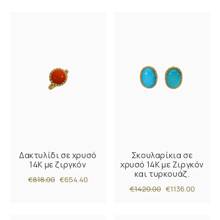
Δακτυλίδι σε χρυσό
Σκουλαρίκια σε
14Κ με ζιργκόν
χρυσό 14Κ με Ζιργκόν
και τυρκουάζ.
€818.00
€654.40
€1420.00
€1136.00