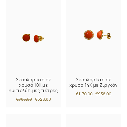
Σκουλαρίκια σε
Σκουλαρίκια σε
χρυσό 18Κ με
χρυσό 14Κ με Ζιργκόν
ημιπολύτιμες πέτρες
€1170.00
€936.00
€786.00
€628.80