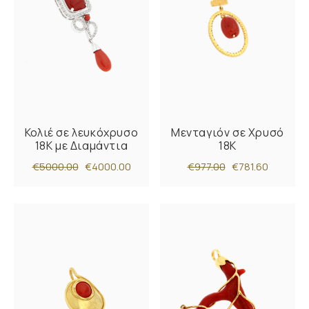
Κολιέ σε λευκόχρυσο
Μενταγιόν σε Χρυσό
18Κ με Διαμάντια
18K
€5000.00
€4000.00
€977.00
€781.60