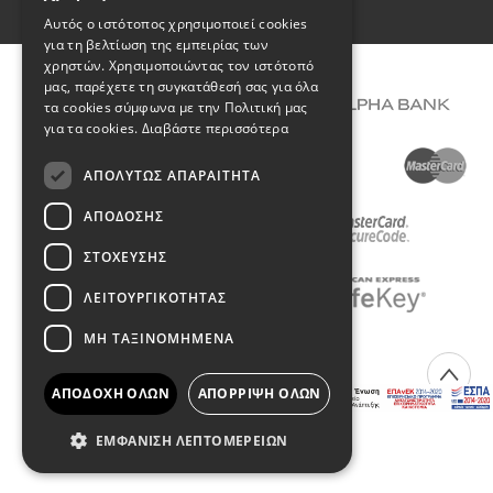
ENGLISH
Όροι Χρήσης
Αυτός ο ιστότοπος χρησιμοποιεί cookies
για τη βελτίωση της εμπειρίας των
χρηστών. Χρησιμοποιώντας τον ιστότοπό
μας, παρέχετε τη συγκατάθεσή σας για όλα
τα cookies σύμφωνα με την Πολιτική μας
για τα cookies.
Διαβάστε περισσότερα
ΑΠΟΛΎΤΩΣ ΑΠΑΡΑΊΤΗΤΑ
ΑΠΌΔΟΣΗΣ
ΣΤΌΧΕΥΣΗΣ
ΛΕΙΤΟΥΡΓΙΚΌΤΗΤΑΣ
ΜΗ ΤΑΞΙΝΟΜΗΜΈΝΑ
COPYRIGHT © 2026 DIMIOURGIKO VILDIRIDIS
ΑΠΟΔΟΧΉ ΌΛΩΝ
ΑΠΌΡΡΙΨΗ ΌΛΩΝ
Created with
by Darkpony
ΕΜΦΆΝΙΣΗ ΛΕΠΤΟΜΕΡΕΙΏΝ