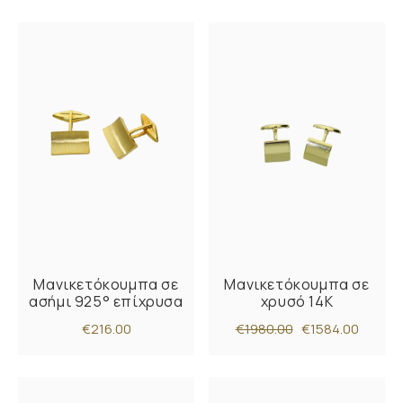
Μανικετόκουμπα σε
Μανικετόκουμπα σε
ασήμι 925° επίχρυσα
χρυσό 14Κ
€216.00
€1980.00
€1584.00