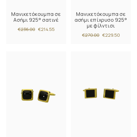
Μανικετόκουμπα σε
Μανικετόκουμπα σε
Ασήμι 925° σατινέ
ασήμι επίχρυσο 925°
με φίλντισι
€236.00
€214.55
€270.00
€229.50