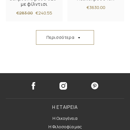
με φίλντισι
€3630.00
€283.00
€240.55
Περισσότερα
Η ΕΤΑΙΡΕΙΑ
Η Οικογένεια
Η Φιλοσοφία μας