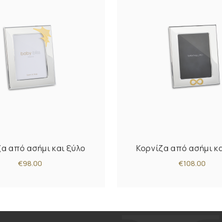
ζα από ασήμι και ξύλο
Κορνίζα από ασήμι κα
€98.00
€108.00