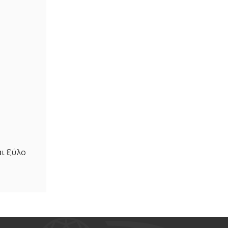
ι ξύλο