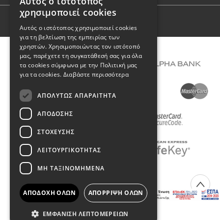
Αυτός ο ιστότοπος
GREEK
χρησιμοποιεί cookies
ENGLISH
Όροι Χρήσης
Αυτός ο ιστότοπος χρησιμοποιεί cookies
για τη βελτίωση της εμπειρίας των
χρηστών. Χρησιμοποιώντας τον ιστότοπό
μας, παρέχετε τη συγκατάθεσή σας για όλα
τα cookies σύμφωνα με την Πολιτική μας
για τα cookies.
Διαβάστε περισσότερα
ΑΠΟΛΎΤΩΣ ΑΠΑΡΑΊΤΗΤΑ
ΑΠΌΔΟΣΗΣ
ΣΤΌΧΕΥΣΗΣ
ΛΕΙΤΟΥΡΓΙΚΌΤΗΤΑΣ
ΜΗ ΤΑΞΙΝΟΜΗΜΈΝΑ
COPYRIGHT © 2026 DIMIOURGIKO VILDIRIDIS
ΑΠΟΔΟΧΉ ΌΛΩΝ
ΑΠΌΡΡΙΨΗ ΌΛΩΝ
Created with
by Darkpony
ΕΜΦΆΝΙΣΗ ΛΕΠΤΟΜΕΡΕΙΏΝ