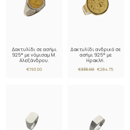
Δακτυλίδι σε ασήμι
Δακτυλίδι ανδρικό σε
925° με νόμισαμ Μ.
ασήμι 925° με
Αλεξάνδρου.
Ηρακλή.
€193.00
€335.00
€284.75