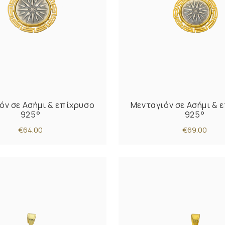
όν σε Ασήμι & επίχρυσο
Μενταγιόν σε Ασήμι & 
925°
925°
€64.00
€69.00