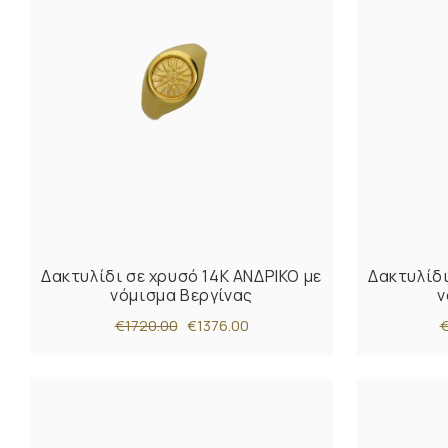
Δακτυλίδι σε χρυσό 14Κ ΑΝΔΡΙΚΟ με
Δακτυλίδι
νόμισμα Βεργίνας
ν
€1720.00
€1376.00
€