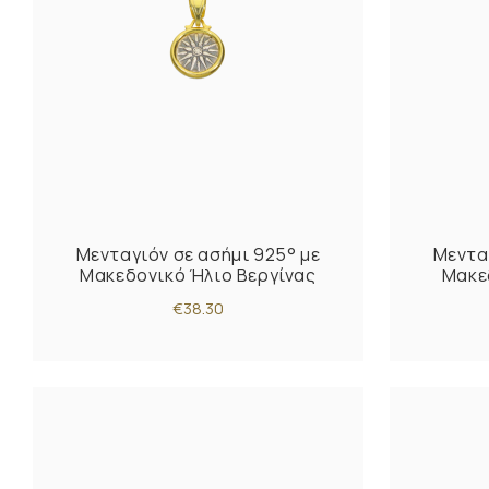
Μενταγιόν σε ασήμι 925° με
Μεντα
Μακεδονικό Ήλιο Βεργίνας
Μακε
€38.30