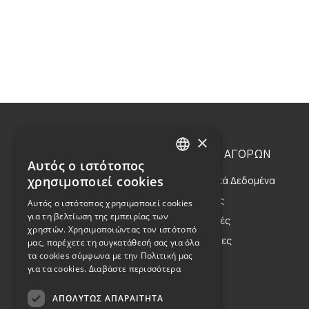
×
Η ΕΤΑΙΡΕΙΑ
ΟΔΗΓΙΕΣ ΑΓΟΡΩΝ
Αυτός ο ιστότοπος
GREEK
χρησιμοποιεί cookies
Η Οικογένεια
Προσωπικά Δεδομένα
ENGLISH
Η Φιλοσοφία μας
Αποστολές
Αυτός ο ιστότοπος χρησιμοποιεί cookies
για τη βελτίωση της εμπειρίας των
Η Κληρονομιά μας
Επιστροφές
χρηστών. Χρησιμοποιώντας τον ιστότοπό
Παραγγελίες
μας, παρέχετε τη συγκατάθεσή σας για όλα
τα cookies σύμφωνα με την Πολιτική μας
για τα cookies.
Διαβάστε περισσότερα
ΑΠΟΛΎΤΩΣ ΑΠΑΡΑΊΤΗΤΑ