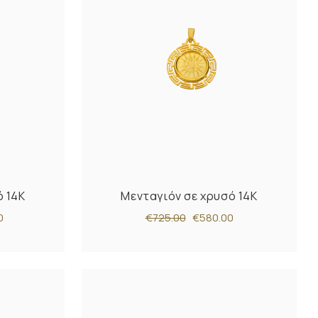
ό 14Κ
Μενταγιόν σε χρυσό 14Κ
0
€725.00
€580.00