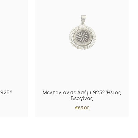
 925°
Μενταγιόν σε Ασήμι 925° Ήλιος
Βεργίνας
€63.00