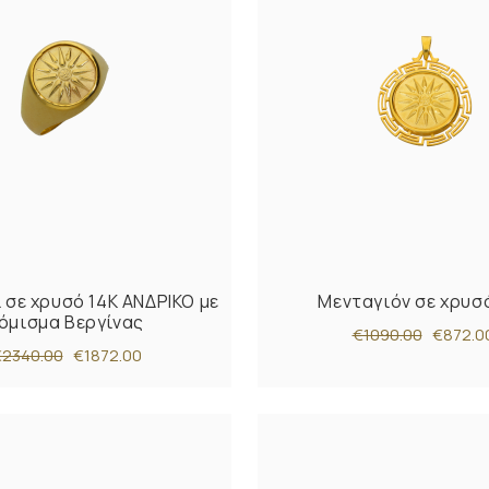
 σε χρυσό 14Κ ΑΝΔΡΙΚΟ με
Μενταγιόν σε χρυσ
όμισμα Βεργίνας
€1090.00
€872.0
2340.00
€1872.00