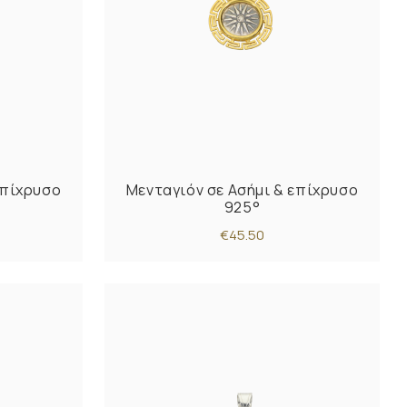
επίχρυσο
Μενταγιόν σε Ασήμι & επίχρυσο
925°
€45.50