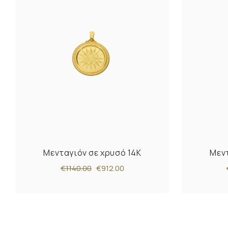
Μενταγιόν σε χρυσό 14Κ
Μεντ
€1140.00
€912.00