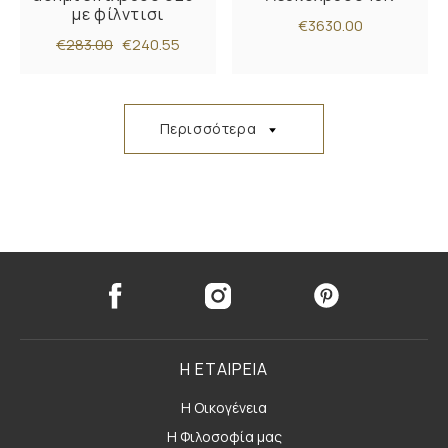
με φίλντισι
€3630.00
€283.00
€240.55
Περισσότερα
Η ΕΤΑΙΡΕΙΑ
Η Οικογένεια
Η Φιλοσοφία μας