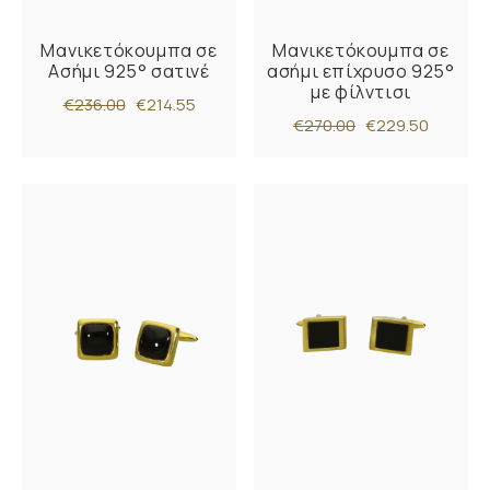
Μανικετόκουμπα σε
Μανικετόκουμπα σε
Ασήμι 925° σατινέ
ασήμι επίχρυσο 925°
με φίλντισι
€236.00
€214.55
€270.00
€229.50