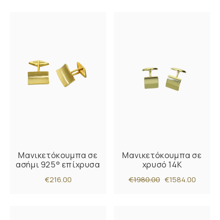
Μανικετόκουμπα σε
Μανικετόκουμπα σε
ασήμι 925° επίχρυσα
χρυσό 14Κ
€216.00
€1980.00
€1584.00