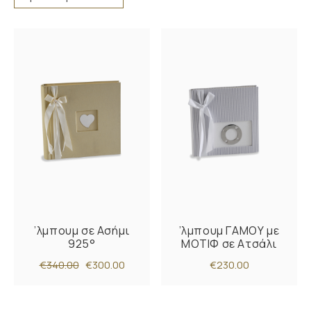
’λμπουμ σε Ασήμι
’λμπουμ ΓΑΜΟΥ με
925°
ΜΟΤΙΦ σε Ατσάλι
€340.00
€300.00
€230.00