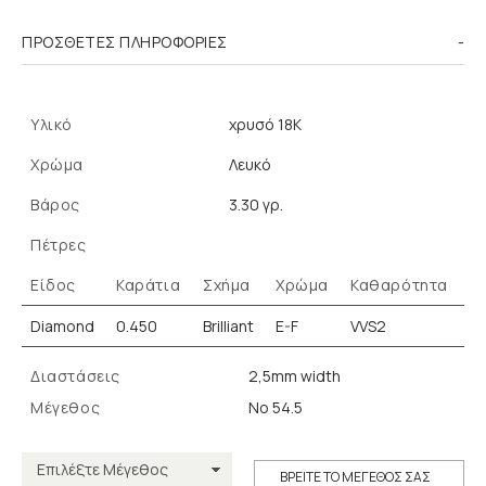
ΠΡΌΣΘΕΤΕΣ ΠΛΗΡΟΦΟΡΊΕΣ
Υλικό
χρυσό 18K
Χρώμα
Λευκό
Βάρος
3.30 γρ.
Πέτρες
Είδος
Καράτια
Σχήμα
Χρώμα
Καθαρότητα
Diamond
0.450
Brilliant
E-F
VVS2
Διαστάσεις
2,5mm width
Μέγεθος
Νο 54.5
ΒΡΕΙΤΕ ΤΟ ΜΕΓΕΘΟΣ ΣΑΣ