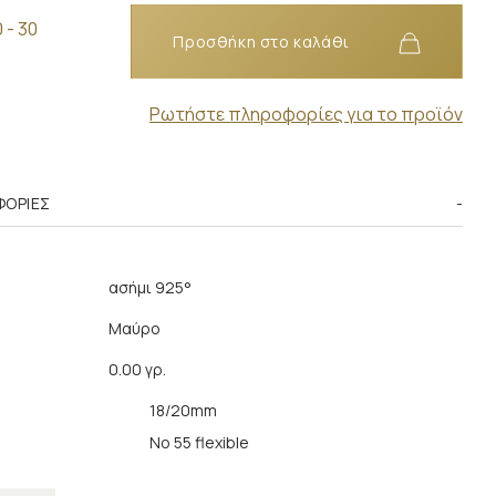
 - 30
Προσθήκη στο καλάθι
Ρωτήστε πληροφορίες για το προϊόν
ΦΟΡΊΕΣ
ασήμι 925°
Μαύρο
0.00 γρ.
18/20mm
Νο 55 flexible