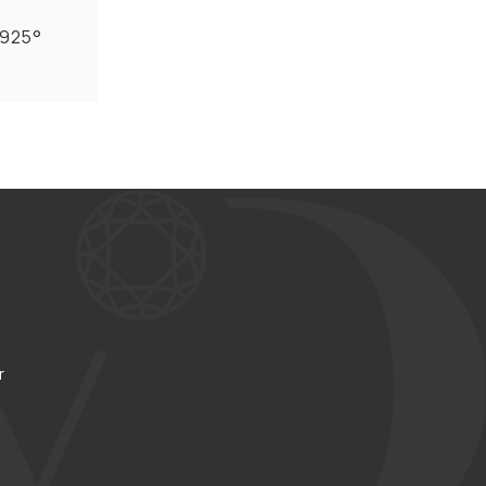
 925°
r