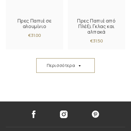
Πρες Παπιέ σε
Πρες Παπιέ από
αλουμίνιο
Πλέξι Γκλας και
αλπακά
€31.00
€31.50
Περισσότερα