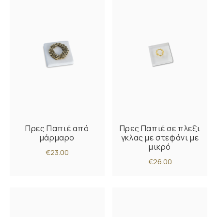
Πρες Παπιέ από
Πρες Παπιέ σε πλεξι
μάρμαρο
γκλας με στεφάνι με
μικρό
€23.00
€26.00