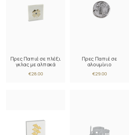
Πρες Παπιέ σε πλέξι
Πρες Παπιέ σε
γκλας με αλπακά
αλουμίνιο
€28.00
€29.00