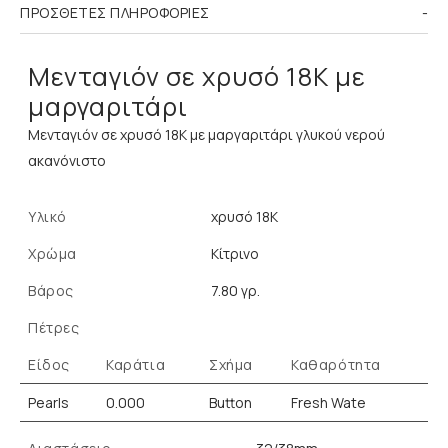
ΠΡΌΣΘΕΤΕΣ ΠΛΗΡΟΦΟΡΊΕΣ
Μενταγιόν σε χρυσό 18Κ με
μαργαριτάρι
Μενταγιόν σε χρυσό 18Κ με μαργαριτάρι γλυκού νερού
ακανόνιστο
Υλικό
χρυσό 18K
Χρώμα
Κίτρινο
Βάρος
7.80 γρ.
Πέτρες
Είδος
Καράτια
Σχήμα
Καθαρότητα
Pearls
0.000
Button
Fresh Wate