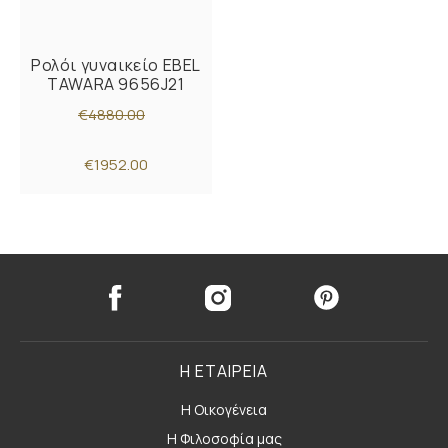
Ρολόι γυναικείο EBEL
TAWARA 9656J21
€4880.00
€1952.00
Η ΕΤΑΙΡΕΙΑ
Η Οικογένεια
Η Φιλοσοφία μας