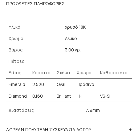
ΠΡΌΣΘΕΤΕΣ ΠΛΗΡΟΦΟΡΊΕΣ
Υλικό
χρυσό 18K
Χρώμα
Λευκό
Βάρος
3.00 γρ.
Πέτρες
Είδος
Καράτια
Σχήμα
Χρώμα
Καθαρότητα
Emerald
2.520
Oval
Πράσινο
Diamond
0.160
Brilliant
H-I
VS-SI
Διαστάσεις
7/9mm
ΔΩΡΕΑΝ ΠΟΛΥΤΕΛΗ ΣΥΣΚΕΥΑΣΙΑ ΔΩΡΟΥ