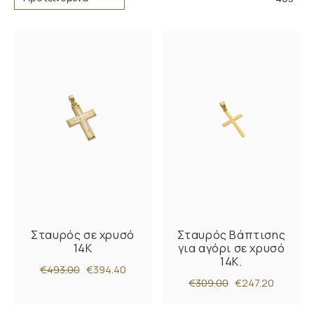
Σταυρός σε χρυσό
Σταυρός Βάπτισης
14Κ
για αγόρι σε χρυσό
14Κ.
€493.00
€394.40
€309.00
€247.20