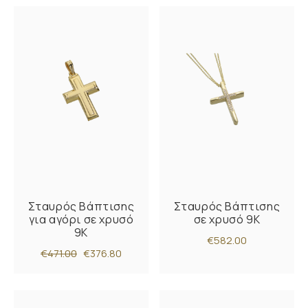
Σταυρός Βάπτισης
Σταυρός Βάπτισης
για αγόρι σε χρυσό
σε χρυσό 9Κ
9Κ
€582.00
€471.00
€376.80