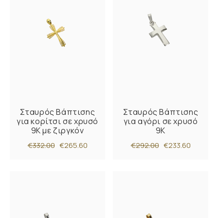
Σταυρός Βάπτισης
Σταυρός Βάπτισης
για κορίτσι σε χρυσό
για αγόρι σε χρυσό
9Κ με ζιργκόν
9Κ
€332.00
€265.60
€292.00
€233.60