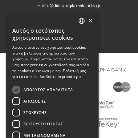
E. info@dimiourgiko-vildiridis.gr
Δ. Τσιμισκή 70
×
Φόρμα επικοινωνίας
Αυτός ο ιστότοπος
GREEK
χρησιμοποιεί cookies
ENGLISH
Όροι Χρήσης
Αυτός ο ιστότοπος χρησιμοποιεί cookies
για τη βελτίωση της εμπειρίας των
χρηστών. Χρησιμοποιώντας τον ιστότοπό
μας, παρέχετε τη συγκατάθεσή σας για όλα
τα cookies σύμφωνα με την Πολιτική μας
για τα cookies.
Διαβάστε περισσότερα
ΑΠΟΛΎΤΩΣ ΑΠΑΡΑΊΤΗΤΑ
ΑΠΌΔΟΣΗΣ
ΣΤΌΧΕΥΣΗΣ
ΛΕΙΤΟΥΡΓΙΚΌΤΗΤΑΣ
ΜΗ ΤΑΞΙΝΟΜΗΜΈΝΑ