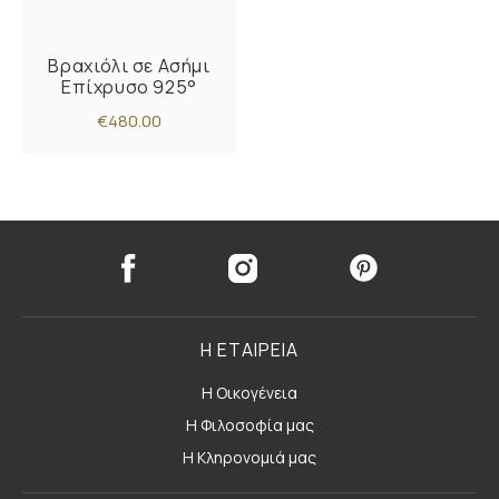
Βραχιόλι σε Ασήμι
Επίχρυσο 925°
€480.00
Η ΕΤΑΙΡΕΙΑ
Η Οικογένεια
Η Φιλοσοφία μας
Η Κληρονομιά μας