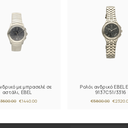
νδρικό με μπρασελέ σε
Ρολόι ανδρικό EBEL 
αστάλι, EBEL
9137C51/3316
3600.00
€1440.00
€5800.00
€2320.