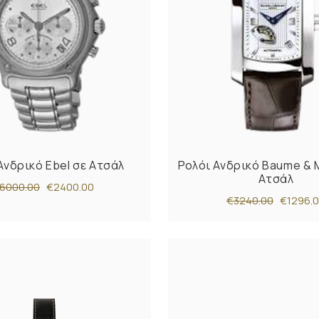
Ανδρικό Ebel σε Ατσάλ
Ρολόι Ανδρικό Baume & M
Ατσάλ
6000.00
€2400.00
€3240.00
€1296.