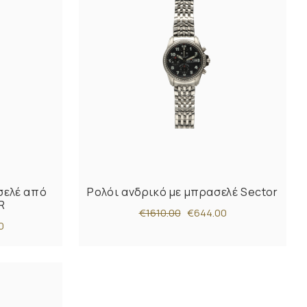
σελέ από
Ρολόι ανδρικό με μπρασελέ Sector
R
€1610.00
€644.00
0