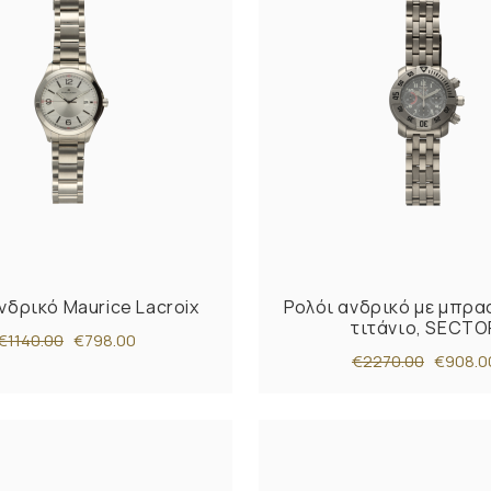
νδρικό Maurice Lacroix
Ρολόι ανδρικό με μπρα
τιτάνιο, SECTO
€1140.00
€798.00
€2270.00
€908.0