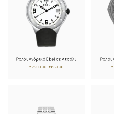
Ρολόι Ανδρικό Ebel σε Ατσάλι
Ρολόι 
€2200.00
€880.00
€