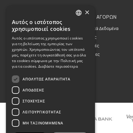
×
Η ΕΤΑΙΡΕΙΑ
ΟΔΗΓΙΕΣ ΑΓΟΡΩΝ
Αυτός ο ιστότοπος
GREEK
χρησιμοποιεί cookies
Η Οικογένεια
Προσωπικά Δεδομένα
ENGLISH
Η Φιλοσοφία μας
Αποστολές
Αυτός ο ιστότοπος χρησιμοποιεί cookies
για τη βελτίωση της εμπειρίας των
Η Κληρονομιά μας
Επιστροφές
χρηστών. Χρησιμοποιώντας τον ιστότοπό
Παραγγελίες
μας, παρέχετε τη συγκατάθεσή σας για όλα
τα cookies σύμφωνα με την Πολιτική μας
για τα cookies.
Διαβάστε περισσότερα
ΑΠΟΛΎΤΩΣ ΑΠΑΡΑΊΤΗΤΑ
Όροι Χρήσης
ΑΠΌΔΟΣΗΣ
ΣΤΌΧΕΥΣΗΣ
ΛΕΙΤΟΥΡΓΙΚΌΤΗΤΑΣ
ΜΗ ΤΑΞΙΝΟΜΗΜΈΝΑ