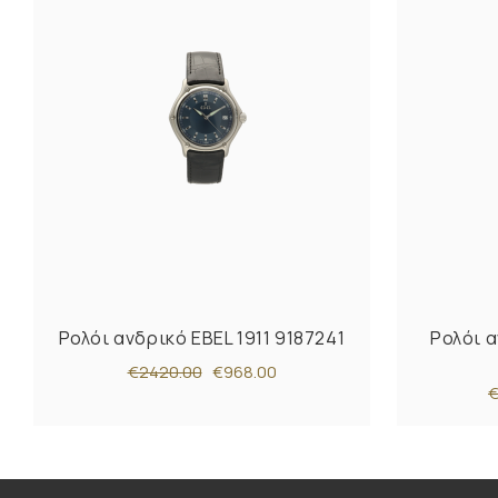
Ρολόι ανδρικό EBEL 1911 9187241
Ρολόι α
€2420.00
€968.00
€