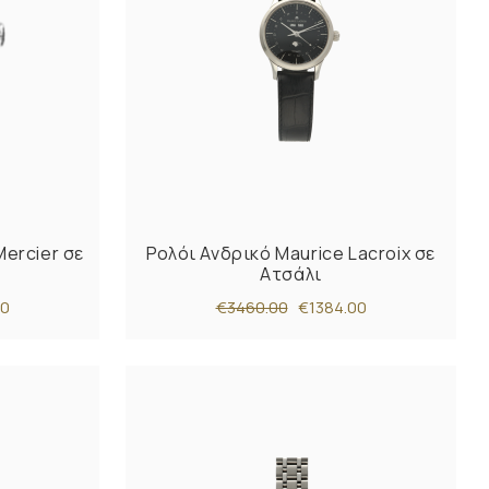
ercier σε
Ρολόι Ανδρικό Maurice Lacroix σε
Ατσάλι
00
€3460.00
€1384.00