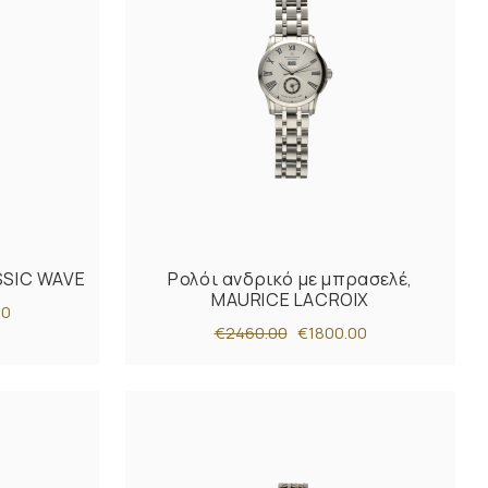
SSIC WAVE
Ρολόι ανδρικό με μπρασελέ,
MAURICE LACROIX
00
€2460.00
€1800.00