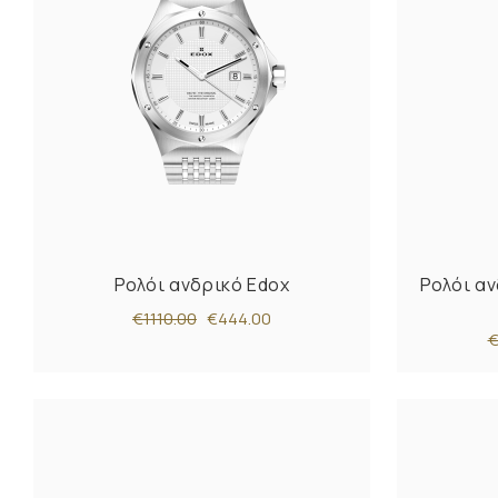
Ρολόι ανδρικό Edox
Ρολόι αν
€1110.00
€444.00
€