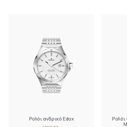
Ρολόι ανδρικό Edox
Ρολόι
M