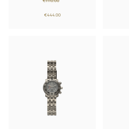
€1110.00
€444.00