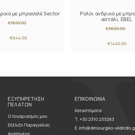
ρικό με μπρασελέ Sector
Ρολόι ανδρικό με μπρ
αστάλι, EBEL
€1610.00
€3600.00
€644.00
€1440.00
ΕΞΥΠΗΡΕΤΗΣΗ
ΕΠΙΚΟΙΝΩΝΙΑ
ΠΕΛΑΤΩΝ
Καταστήματα
Ο Λογαριασμός μου
Τ. +30 2310 233263
Εξέλιξη Παραγγελίας
E. info@dimiourgiko-vildiridis.g
Αγαπημένα