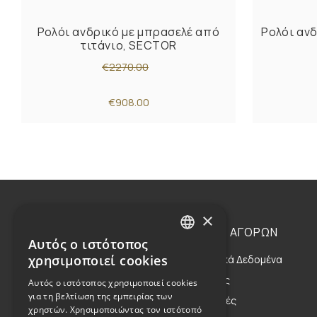
Ρολόι ανδρικό με μπρασελέ από
Ρολόι ανδ
τιτάνιο, SECTOR
€2270.00
€908.00
×
Η ΕΤΑΙΡΕΙΑ
ΟΔΗΓΙΕΣ ΑΓΟΡΩΝ
Αυτός ο ιστότοπος
GREEK
χρησιμοποιεί cookies
Η Οικογένεια
Προσωπικά Δεδομένα
ENGLISH
Η Φιλοσοφία μας
Αποστολές
Αυτός ο ιστότοπος χρησιμοποιεί cookies
για τη βελτίωση της εμπειρίας των
Η Κληρονομιά μας
Επιστροφές
χρηστών. Χρησιμοποιώντας τον ιστότοπό