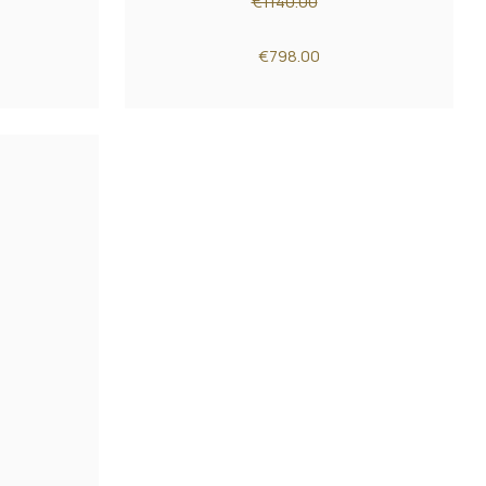
€1140.00
€798.00