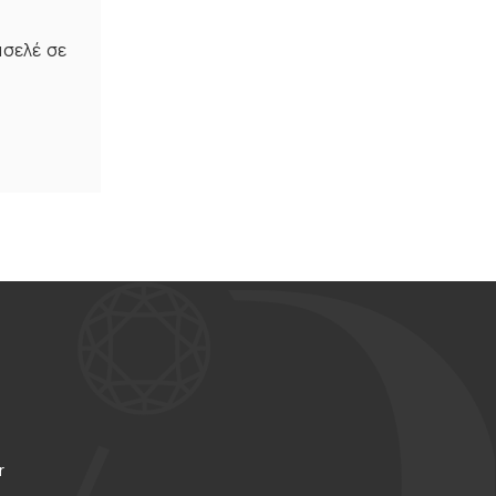
ασελέ σε
r