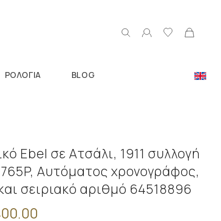
ΡΟΛΟΓΙΑ
BLOG
Ν
ικό Ebel σε Ατσάλι, 1911 συλλογή
6765P, Αυτόματος χρονογράφος,
και σειριακό αριθμό 64518896
00.00