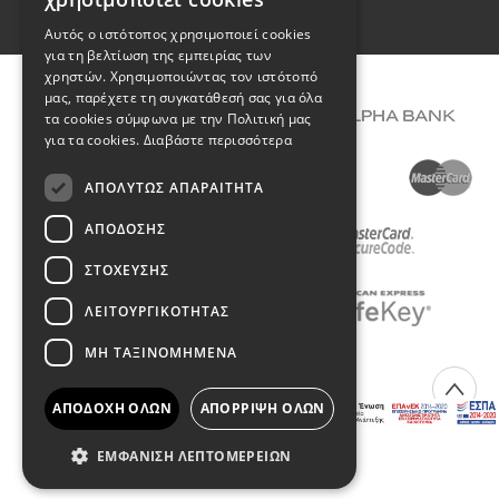
ENGLISH
Όροι Χρήσης
Αυτός ο ιστότοπος χρησιμοποιεί cookies
για τη βελτίωση της εμπειρίας των
χρηστών. Χρησιμοποιώντας τον ιστότοπό
μας, παρέχετε τη συγκατάθεσή σας για όλα
τα cookies σύμφωνα με την Πολιτική μας
για τα cookies.
Διαβάστε περισσότερα
ΑΠΟΛΎΤΩΣ ΑΠΑΡΑΊΤΗΤΑ
ΑΠΌΔΟΣΗΣ
ΣΤΌΧΕΥΣΗΣ
ΛΕΙΤΟΥΡΓΙΚΌΤΗΤΑΣ
ΜΗ ΤΑΞΙΝΟΜΗΜΈΝΑ
COPYRIGHT © 2026 DIMIOURGIKO VILDIRIDIS
ΑΠΟΔΟΧΉ ΌΛΩΝ
ΑΠΌΡΡΙΨΗ ΌΛΩΝ
Created with
by Darkpony
ΕΜΦΆΝΙΣΗ ΛΕΠΤΟΜΕΡΕΙΏΝ