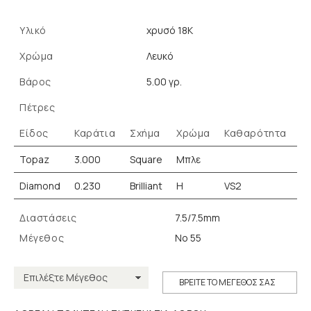
Υλικό
χρυσό 18K
Χρώμα
Λευκό
Βάρος
5.00 γρ.
Πέτρες
Είδος
Καράτια
Σχήμα
Χρώμα
Καθαρότητα
Topaz
3.000
Square
Μπλε
Diamond
0.230
Brilliant
H
VS2
Διαστάσεις
7.5/7.5mm
Μέγεθος
Νο 55
ΒΡΕΙΤΕ ΤΟ ΜΕΓΕΘΟΣ ΣΑΣ