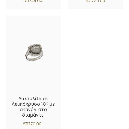
€1744.00
€2720.00
Δαχτυλίδι σε
Λευκόχρυσο 18K με
ακανόνιστο
διαμάντι.
€3770.00