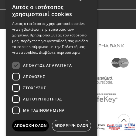
Αυτός ο ιστότοπος
GREEK
χρησιμοποιεί cookies
ENGLISH
Όροι Χρήσης
Αυτός ο ιστότοπος χρησιμοποιεί cookies
για τη βελτίωση της εμπειρίας των
χρηστών. Χρησιμοποιώντας τον ιστότοπό
μας, παρέχετε τη συγκατάθεσή σας για όλα
τα cookies σύμφωνα με την Πολιτική μας
για τα cookies.
Διαβάστε περισσότερα
ΑΠΟΛΎΤΩΣ ΑΠΑΡΑΊΤΗΤΑ
ΑΠΌΔΟΣΗΣ
ΣΤΌΧΕΥΣΗΣ
ΛΕΙΤΟΥΡΓΙΚΌΤΗΤΑΣ
ΜΗ ΤΑΞΙΝΟΜΗΜΈΝΑ
COPYRIGHT © 2026 DIMIOURGIKO VILDIRIDIS
ΑΠΟΔΟΧΉ ΌΛΩΝ
ΑΠΌΡΡΙΨΗ ΌΛΩΝ