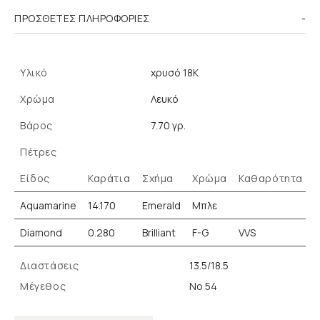
ΠΡΌΣΘΕΤΕΣ ΠΛΗΡΟΦΟΡΊΕΣ
Υλικό
χρυσό 18K
Χρώμα
Λευκό
Βάρος
7.70 γρ.
Πέτρες
Είδος
Καράτια
Σχήμα
Χρώμα
Καθαρότητα
Aquamarine
14.170
Emerald
Μπλε
Diamond
0.280
Brilliant
F-G
VVS
Διαστάσεις
13.5/18.5
Μέγεθος
Νο 54