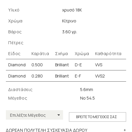
Υλικό
χρυσό 18K
Χρώμα
Κίτρινο
Βάρος
3.60 γρ.
Πέτρες
Είδος
Καράτια
Σχήμα
Χρώμα
Καθαρότητα
Diamond
0.500
Brilliant
D-E
VVS
Diamond
0.280
Brilliant
E-F
VVS2
Διαστάσεις
5.6mm
Μέγεθος
Νο 54.5
ΒΡΕΙΤΕ ΤΟ ΜΕΓΕΘΟΣ ΣΑΣ
ΔΩΡΕΑΝ ΠΟΛΥΤΕΛΗ ΣΥΣΚΕΥΑΣΙΑ ΔΩΡΟΥ