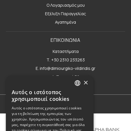
Ο Λογαριασμός μου
Εξέλιξη Παραγγελίας
Αγαπημένα
ΕΠΙΚΟΙΝΩΝΙΑ
Καταστήματα
Τ. +30 2310 233263
E. info@dimiourgiko-vildiridis.gr
Δ. Τσιμισκή 70
×
Φόρμα επικοινωνίας
Αυτός ο ιστότοπος
GREEK
χρησιμοποιεί cookies
ENGLISH
Όροι Χρήσης
Αυτός ο ιστότοπος χρησιμοποιεί cookies
για τη βελτίωση της εμπειρίας των
χρηστών. Χρησιμοποιώντας τον ιστότοπό
μας, παρέχετε τη συγκατάθεσή σας για όλα
τα cookies σύμφωνα με την Πολιτική μας