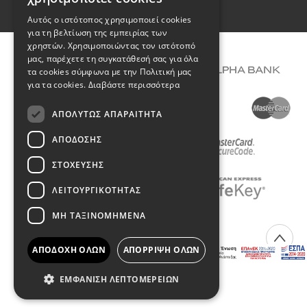
ENGLISH
Όροι Χρήσης
Αυτός ο ιστότοπος χρησιμοποιεί cookies
για τη βελτίωση της εμπειρίας των
χρηστών. Χρησιμοποιώντας τον ιστότοπό
μας, παρέχετε τη συγκατάθεσή σας για όλα
τα cookies σύμφωνα με την Πολιτική μας
για τα cookies.
Διαβάστε περισσότερα
ΑΠΟΛΎΤΩΣ ΑΠΑΡΑΊΤΗΤΑ
ΑΠΌΔΟΣΗΣ
ΣΤΌΧΕΥΣΗΣ
ΛΕΙΤΟΥΡΓΙΚΌΤΗΤΑΣ
ΜΗ ΤΑΞΙΝΟΜΗΜΈΝΑ
COPYRIGHT © 2026 DIMIOURGIKO VILDIRIDIS
ΑΠΟΔΟΧΉ ΌΛΩΝ
ΑΠΌΡΡΙΨΗ ΌΛΩΝ
Created with
by Darkpony
ΕΜΦΆΝΙΣΗ ΛΕΠΤΟΜΕΡΕΙΏΝ