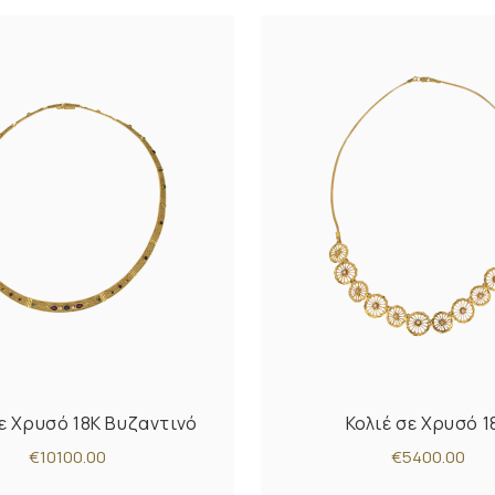
σε Χρυσό 18K Βυζαντινό
Κολιέ σε Χρυσό 1
€10100.00
€5400.00