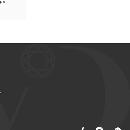
25°
r