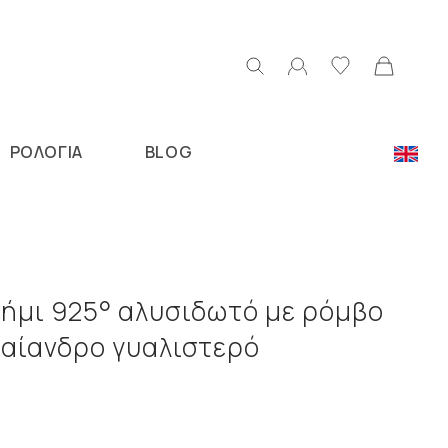
ΡΟΛΟΓΙΑ
BLOG
Ν
σήμι 925° αλυσιδωτό με ρόμβο
μαίανδρο γυαλιστερό