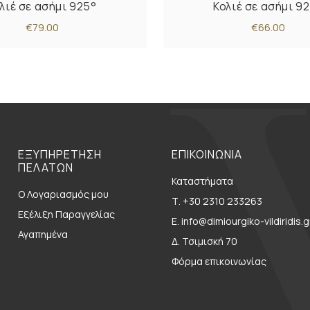
λιέ σε ασήμι 925°
Κολιέ σε ασήμι 9
€79.00
€66.00
ΕΞΥΠΗΡΕΤΗΣΗ
ΕΠΙΚΟΙΝΩΝΙΑ
ΠΕΛΑΤΩΝ
Καταστήματα
Ο Λογαριασμός μου
Τ. +30 2310 233263
Εξέλιξη Παραγγελίας
E. info@dimiourgiko-vildiridis.g
Αγαπημένα
Δ. Τσιμισκή 70
Φόρμα επικοινωνίας