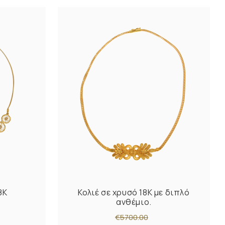
8K
Κολιέ σε χρυσό 18Κ με διπλό
ανθέμιο.
€5700.00