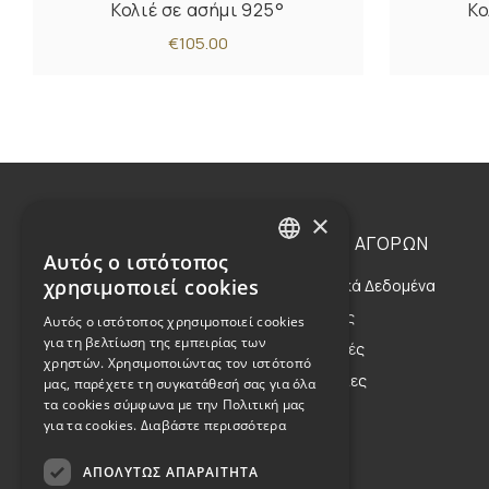
Κολιέ σε ασήμι 925°
Κο
€105.00
×
Η ΕΤΑΙΡΕΙΑ
ΟΔΗΓΙΕΣ ΑΓΟΡΩΝ
Αυτός ο ιστότοπος
GREEK
χρησιμοποιεί cookies
Η Οικογένεια
Προσωπικά Δεδομένα
ENGLISH
Η Φιλοσοφία μας
Αποστολές
Αυτός ο ιστότοπος χρησιμοποιεί cookies
για τη βελτίωση της εμπειρίας των
Η Κληρονομιά μας
Επιστροφές
χρηστών. Χρησιμοποιώντας τον ιστότοπό
Παραγγελίες
μας, παρέχετε τη συγκατάθεσή σας για όλα
τα cookies σύμφωνα με την Πολιτική μας
για τα cookies.
Διαβάστε περισσότερα
ΑΠΟΛΎΤΩΣ ΑΠΑΡΑΊΤΗΤΑ