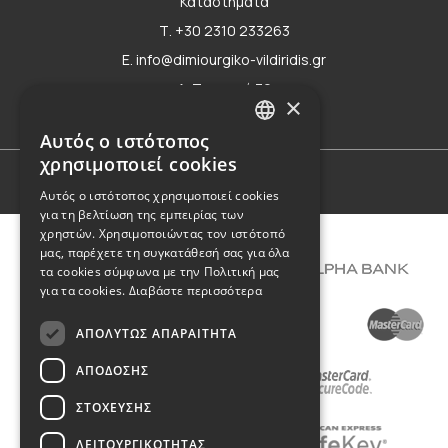
Καταστήματα
Τ. +30 2310 233263
E. info@dimiourgiko-vildiridis.gr
Δ. Τσιμισκή 70
×
Φόρμα επικοινωνίας
Αυτός ο ιστότοπος
GREEK
χρησιμοποιεί cookies
ENGLISH
Όροι Χρήσης
Αυτός ο ιστότοπος χρησιμοποιεί cookies
για τη βελτίωση της εμπειρίας των
χρηστών. Χρησιμοποιώντας τον ιστότοπό
μας, παρέχετε τη συγκατάθεσή σας για όλα
τα cookies σύμφωνα με την Πολιτική μας
για τα cookies.
Διαβάστε περισσότερα
ΑΠΟΛΎΤΩΣ ΑΠΑΡΑΊΤΗΤΑ
ΑΠΌΔΟΣΗΣ
ΣΤΌΧΕΥΣΗΣ
ΛΕΙΤΟΥΡΓΙΚΌΤΗΤΑΣ