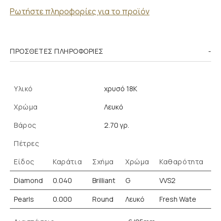
Ρωτήστε πληροφορίες για το προϊόν
ΠΡΌΣΘΕΤΕΣ ΠΛΗΡΟΦΟΡΊΕΣ
Υλικό
χρυσό 18K
Χρώμα
Λευκό
Βάρος
2.70 γρ.
Πέτρες
Είδος
Καράτια
Σχήμα
Χρώμα
Καθαρότητα
Diamond
0.040
Brilliant
G
VVS2
Pearls
0.000
Round
Λευκό
Fresh Wate