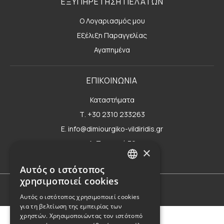
ΕΞΥΠΗΡΕΤΗΣΗ ΠΕΛΑΤΩΝ
Ο Λογαριασμός μου
Εξέλιξη Παραγγελίας
Αγαπημένα
ΕΠΙΚΟΙΝΩΝΙΑ
Καταστήματα
Τ. +30 2310 233263
E. info@dimiourgiko-vildiridis.gr
Δ. Τσιμισκή 70
×
Φόρμα επικοινωνίας
Αυτός ο ιστότοπος
GREEK
χρησιμοποιεί cookies
ENGLISH
Όροι Χρήσης
Αυτός ο ιστότοπος χρησιμοποιεί cookies
για τη βελτίωση της εμπειρίας των
χρηστών. Χρησιμοποιώντας τον ιστότοπό