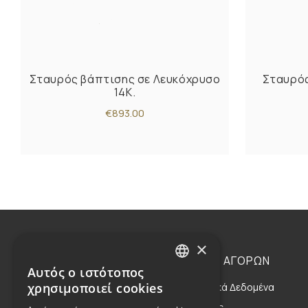
Σταυρός βάπτισης σε Λευκόχρυσο
Σταυρός
14K.
€893.00
×
Η ΕΤΑΙΡΕΙΑ
ΟΔΗΓΙΕΣ ΑΓΟΡΩΝ
Αυτός ο ιστότοπος
GREEK
χρησιμοποιεί cookies
Η Οικογένεια
Προσωπικά Δεδομένα
ENGLISH
Η Φιλοσοφία μας
Αποστολές