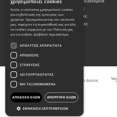
χρησιμοποιεί cookies
Η Οικογένεια
Προσωπικά Δεδομένα
ENGLISH
Η Φιλοσοφία μας
Αποστολές
Αυτός ο ιστότοπος χρησιμοποιεί cookies
για τη βελτίωση της εμπειρίας των
Η Κληρονομιά μας
Επιστροφές
χρηστών. Χρησιμοποιώντας τον ιστότοπό
Παραγγελίες
μας, παρέχετε τη συγκατάθεσή σας για όλα
τα cookies σύμφωνα με την Πολιτική μας
για τα cookies.
Διαβάστε περισσότερα
ΑΠΟΛΎΤΩΣ ΑΠΑΡΑΊΤΗΤΑ
Όροι Χρήσης
ΑΠΌΔΟΣΗΣ
ΣΤΌΧΕΥΣΗΣ
ΛΕΙΤΟΥΡΓΙΚΌΤΗΤΑΣ
ΜΗ ΤΑΞΙΝΟΜΗΜΈΝΑ
ΑΠΟΔΟΧΉ ΌΛΩΝ
ΑΠΌΡΡΙΨΗ ΌΛΩΝ
ΕΜΦΆΝΙΣΗ ΛΕΠΤΟΜΕΡΕΙΏΝ
COPYRIGHT © 2026 DIMIOURGIKO VILDIRIDIS