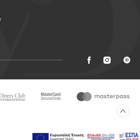
r
Created with
by Darkpony