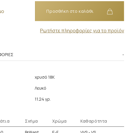
μο
Προσθήκη στο καλάθι
Ρωτήστε πληροφορίες για το προϊόν
ΦΟΡΊΕΣ
χρυσό 18K
Λευκό
11.24 γρ.
άτια
Σχήμα
Χρώμα
Καθαρότητα
50
Brilliant
E-F
VVS - VS