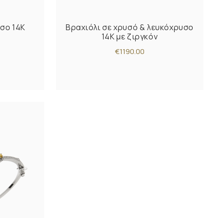
σο 14Κ
Βραχιόλι σε χρυσό & λευκόχρυσο
14Κ με ζιργκόν
€1190.00