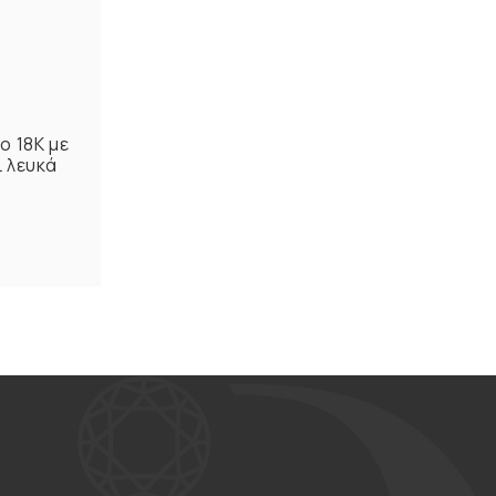
ο 18Κ με
ι λευκά