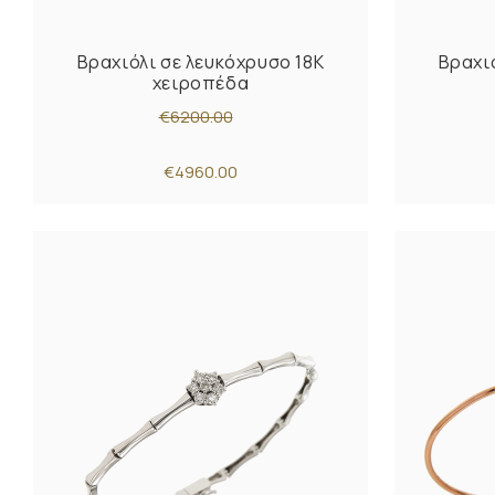
Βραχιόλι σε λευκόχρυσο 18Κ
Βραχι
χειροπέδα
€6200.00
€4960.00