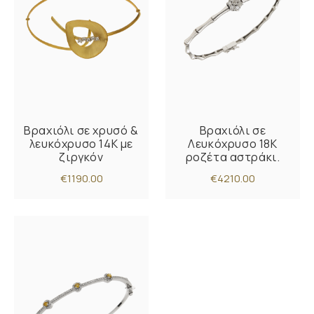
Βραχιόλι σε χρυσό &
Βραχιόλι σε
λευκόχρυσο 14Κ με
Λευκόχρυσο 18K
ζιργκόν
ροζέτα αστράκι.
€1190.00
€4210.00