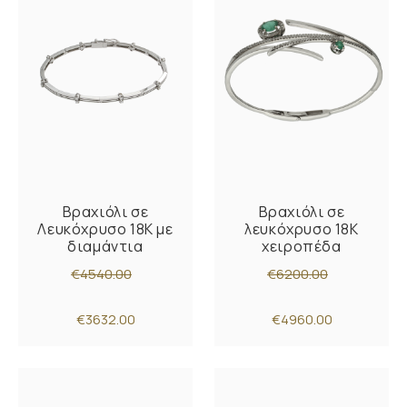
Βραχιόλι σε
Βραχιόλι σε
Λευκόχρυσο 18K με
λευκόχρυσο 18Κ
διαμάντια
χειροπέδα
€4540.00
€6200.00
€3632.00
€4960.00