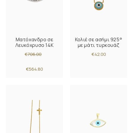
Ματόχανδρο σε
Κολιέ σε ασήμι 925°
Λευκόχρυσο 14K
με μάτι τυρκουάζ
€706.00
€42.00
€564.80