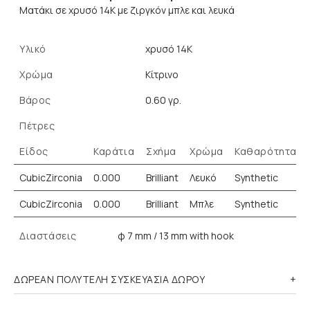
Ματάκι σε χρυσό 14Κ με ζιργκόν μπλε και λευκά
Υλικό
χρυσό 14K
Χρώμα
Κίτρινο
Βάρος
0.60 γρ.
Πέτρες
Είδος
Καράτια
Σχήμα
Χρώμα
Καθαρότητα
CubicZirconia
0.000
Brilliant
Λευκό
Synthetic
CubicZirconia
0.000
Brilliant
Μπλε
Synthetic
Διαστάσεις
φ 7 mm / 13 mm with hook
ΔΩΡΕΑΝ ΠΟΛΥΤΕΛΗ ΣΥΣΚΕΥΑΣΙΑ ΔΩΡΟΥ