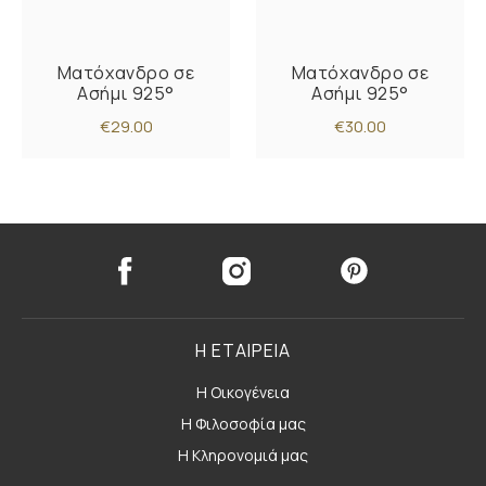
Ματόχανδρο σε
Ματόχανδρο σε
Ασήμι 925°
Ασήμι 925°
€29.00
€30.00
Η ΕΤΑΙΡΕΙΑ
Η Οικογένεια
Η Φιλοσοφία μας
Η Κληρονομιά μας