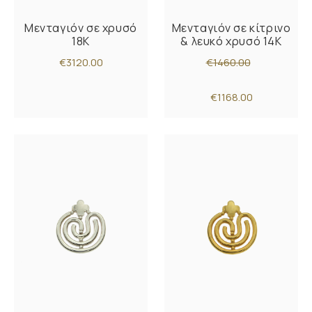
Μενταγιόν σε χρυσό
Μενταγιόν σε κίτρινο
18K
& λευκό χρυσό 14Κ
€3120.00
€1460.00
€1168.00