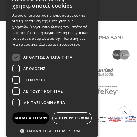
GREEK
χρησιμοποιεί cookies
ENGLISH
Όροι Χρήσης
Αυτός ο ιστότοπος χρησιμοποιεί cookies
για τη βελτίωση της εμπειρίας των
χρηστών. Χρησιμοποιώντας τον ιστότοπό
μας, παρέχετε τη συγκατάθεσή σας για όλα
τα cookies σύμφωνα με την Πολιτική μας
για τα cookies.
Διαβάστε περισσότερα
ΑΠΟΛΎΤΩΣ ΑΠΑΡΑΊΤΗΤΑ
ΑΠΌΔΟΣΗΣ
ΣΤΌΧΕΥΣΗΣ
ΛΕΙΤΟΥΡΓΙΚΌΤΗΤΑΣ
ΜΗ ΤΑΞΙΝΟΜΗΜΈΝΑ
COPYRIGHT © 2026 DIMIOURGIKO VILDIRIDIS
ΑΠΟΔΟΧΉ ΌΛΩΝ
ΑΠΌΡΡΙΨΗ ΌΛΩΝ
Created with
by Darkpony
ΕΜΦΆΝΙΣΗ ΛΕΠΤΟΜΕΡΕΙΏΝ