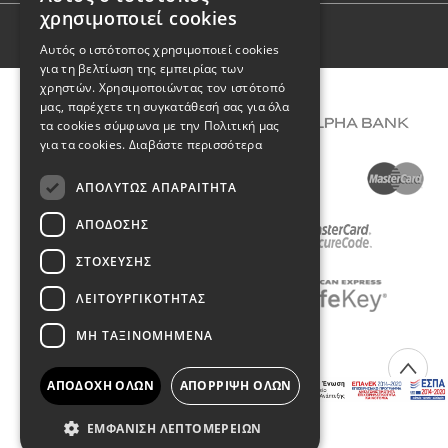
GREEK
χρησιμοποιεί cookies
ENGLISH
Όροι Χρήσης
Αυτός ο ιστότοπος χρησιμοποιεί cookies
για τη βελτίωση της εμπειρίας των
χρηστών. Χρησιμοποιώντας τον ιστότοπό
μας, παρέχετε τη συγκατάθεσή σας για όλα
τα cookies σύμφωνα με την Πολιτική μας
για τα cookies.
Διαβάστε περισσότερα
ΑΠΟΛΎΤΩΣ ΑΠΑΡΑΊΤΗΤΑ
ΑΠΌΔΟΣΗΣ
ΣΤΌΧΕΥΣΗΣ
ΛΕΙΤΟΥΡΓΙΚΌΤΗΤΑΣ
ΜΗ ΤΑΞΙΝΟΜΗΜΈΝΑ
COPYRIGHT © 2026 DIMIOURGIKO VILDIRIDIS
ΑΠΟΔΟΧΉ ΌΛΩΝ
ΑΠΌΡΡΙΨΗ ΌΛΩΝ
Created with
by Darkpony
ΕΜΦΆΝΙΣΗ ΛΕΠΤΟΜΕΡΕΙΏΝ