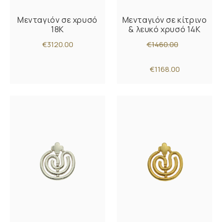
Μενταγιόν σε χρυσό
Μενταγιόν σε κίτρινο
18K
& λευκό χρυσό 14Κ
€3120.00
€1460.00
€1168.00