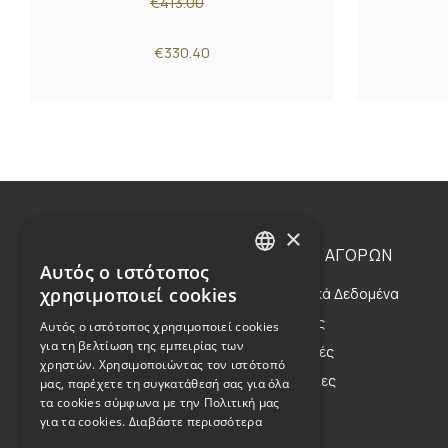
€413.00
€330.40
×
Η ΕΤΑΙΡΕΙΑ
ΟΔΗΓΙΕΣ ΑΓΟΡΩΝ
Αυτός ο ιστότοπος
GREEK
χρησιμοποιεί cookies
Η Οικογένεια
Προσωπικά Δεδομένα
ENGLISH
Η Φιλοσοφία μας
Αποστολές
Αυτός ο ιστότοπος χρησιμοποιεί cookies
για τη βελτίωση της εμπειρίας των
Η Κληρονομιά μας
Επιστροφές
χρηστών. Χρησιμοποιώντας τον ιστότοπό
Παραγγελίες
μας, παρέχετε τη συγκατάθεσή σας για όλα
τα cookies σύμφωνα με την Πολιτική μας
για τα cookies.
Διαβάστε περισσότερα