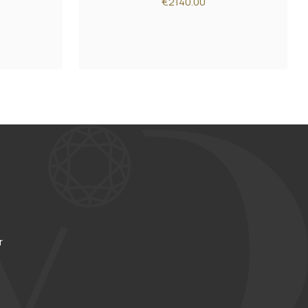
€2140.00
r