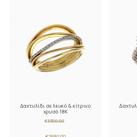
Δαχτυλίδι σε λευκό & κίτρινο
Δαχτυλ
χρυσό 18K
€3350.00
€2680.00