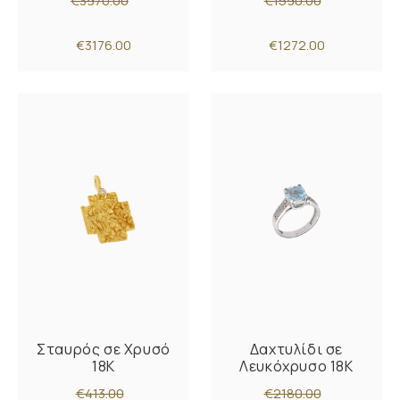
€3970.00
€1590.00
€3176.00
€1272.00
Σταυρός σε Χρυσό
Δαχτυλίδι σε
18K
Λευκόχρυσο 18K
€413.00
€2180.00