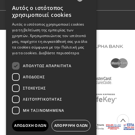
Φόρμα επικοινωνίας
Αυτός ο ιστότοπος
GREEK
χρησιμοποιεί cookies
ENGLISH
Όροι Χρήσης
Αυτός ο ιστότοπος χρησιμοποιεί cookies
για τη βελτίωση της εμπειρίας των
χρηστών. Χρησιμοποιώντας τον ιστότοπό
μας, παρέχετε τη συγκατάθεσή σας για όλα
τα cookies σύμφωνα με την Πολιτική μας
για τα cookies.
Διαβάστε περισσότερα
ΑΠΟΛΎΤΩΣ ΑΠΑΡΑΊΤΗΤΑ
ΑΠΌΔΟΣΗΣ
ΣΤΌΧΕΥΣΗΣ
ΛΕΙΤΟΥΡΓΙΚΌΤΗΤΑΣ
ΜΗ ΤΑΞΙΝΟΜΗΜΈΝΑ
COPYRIGHT © 2026 DIMIOURGIKO VILDIRIDIS
ΑΠΟΔΟΧΉ ΌΛΩΝ
ΑΠΌΡΡΙΨΗ ΌΛΩΝ