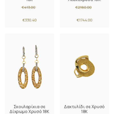
€413.00
€2180.00
€330.40
€1744.00
Σκουλαρίκια σε
Δαχτυλίδι σε Χρυσό
Δίχρωμο Χρυσό 18K
18K