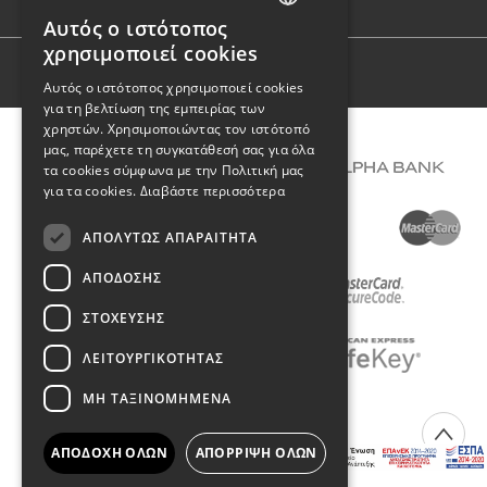
Φόρμα επικοινωνίας
Αυτός ο ιστότοπος
GREEK
χρησιμοποιεί cookies
ENGLISH
Όροι Χρήσης
Αυτός ο ιστότοπος χρησιμοποιεί cookies
για τη βελτίωση της εμπειρίας των
χρηστών. Χρησιμοποιώντας τον ιστότοπό
μας, παρέχετε τη συγκατάθεσή σας για όλα
τα cookies σύμφωνα με την Πολιτική μας
για τα cookies.
Διαβάστε περισσότερα
ΑΠΟΛΎΤΩΣ ΑΠΑΡΑΊΤΗΤΑ
ΑΠΌΔΟΣΗΣ
ΣΤΌΧΕΥΣΗΣ
ΛΕΙΤΟΥΡΓΙΚΌΤΗΤΑΣ
ΜΗ ΤΑΞΙΝΟΜΗΜΈΝΑ
COPYRIGHT © 2026 DIMIOURGIKO VILDIRIDIS
ΑΠΟΔΟΧΉ ΌΛΩΝ
ΑΠΌΡΡΙΨΗ ΌΛΩΝ