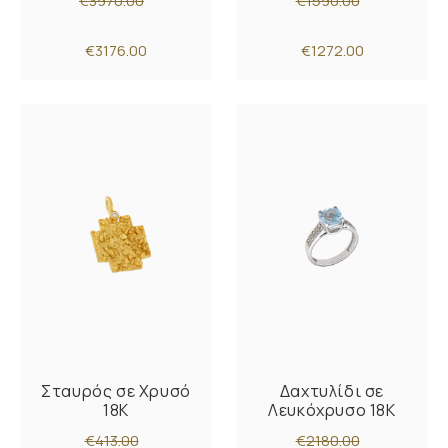
€3970.00
€1590.00
€3176.00
€1272.00
Σταυρός σε Χρυσό
Δαχτυλίδι σε
18K
Λευκόχρυσο 18K
€413.00
€2180.00